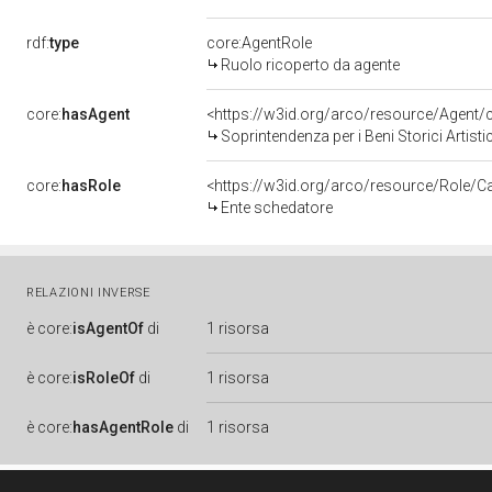
rdf:
type
core:AgentRole
Ruolo ricoperto da agente
core:
hasAgent
<https://w3id.org/arco/resource/Age
Soprintendenza per i Beni Storici Artisti
core:
hasRole
<https://w3id.org/arco/resource/Role/C
Ente schedatore
RELAZIONI INVERSE
è
core:
isAgentOf
di
1 risorsa
è
core:
isRoleOf
di
1 risorsa
è
core:
hasAgentRole
di
1 risorsa