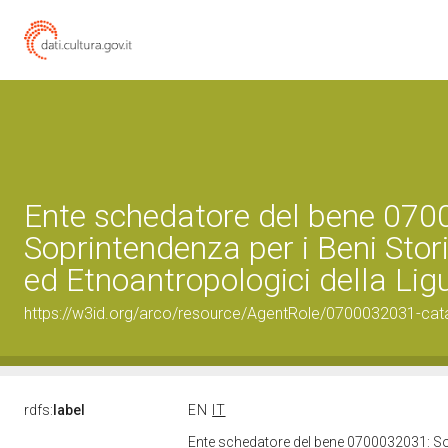
Ente schedatore del bene 07
Soprintendenza per i Beni Storic
ed Etnoantropologici della Lig
https://w3id.org/arco/resource/AgentRole/0700032031-cat
rdfs:
label
EN
IT
Ente schedatore del bene 0700032031: Sopr