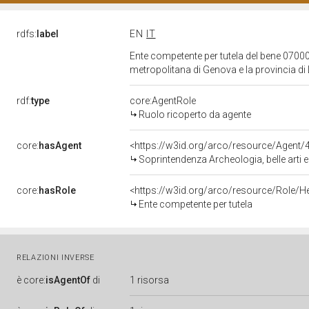
rdfs:
label
EN
IT
Ente competente per tutela del bene 07000
metropolitana di Genova e la provincia di
rdf:
type
core:AgentRole
Ruolo ricoperto da agente
core:
hasAgent
<https://w3id.org/arco/resource/Agen
Soprintendenza Archeologia, belle arti e pa
core:
hasRole
<https://w3id.org/arco/resource/Role/H
Ente competente per tutela
RELAZIONI INVERSE
è
core:
isAgentOf
di
1 risorsa