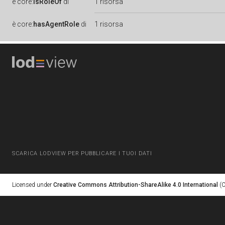
è
core:
isRoleOf
di
1 risorsa
è
core:
hasAgentRole
di
1 risorsa
SCARICA LODVIEW PER PUBBLICARE I TUOI DATI
Licensed under
Creative Commons Attribution-ShareAlike 4.0 International
(C