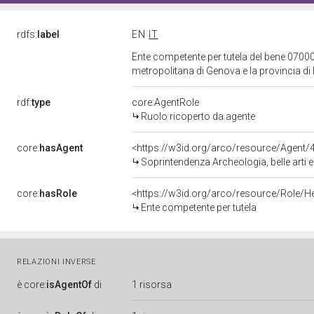
rdfs:
label
EN
IT
Ente competente per tutela del bene 07000
metropolitana di Genova e la provincia di
rdf:
type
core:AgentRole
Ruolo ricoperto da agente
core:
hasAgent
<https://w3id.org/arco/resource/Agen
Soprintendenza Archeologia, belle arti e pa
core:
hasRole
<https://w3id.org/arco/resource/Role/H
Ente competente per tutela
RELAZIONI INVERSE
è
core:
isAgentOf
di
1 risorsa