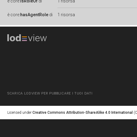
è
core:
isRoleOf
di
1 risorsa
è
core:
hasAgentRole
di
1 risorsa
SCARICA LODVIEW PER PUBBLICARE I TUOI DATI
Licensed under
Creative Commons Attribution-ShareAlike 4.0 International
(C