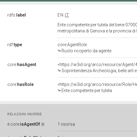
rdfs:
label
EN
IT
Ente competente per tutela del bene 07000
metropolitana di Genova e la provincia di
rdf:
type
core:AgentRole
Ruolo ricoperto da agente
core:
hasAgent
<https://w3id.org/arco/resource/Agen
Soprintendenza Archeologia, belle arti e pa
core:
hasRole
<https://w3id.org/arco/resource/Role/H
Ente competente per tutela
RELAZIONI INVERSE
è
core:
isAgentOf
di
1 risorsa