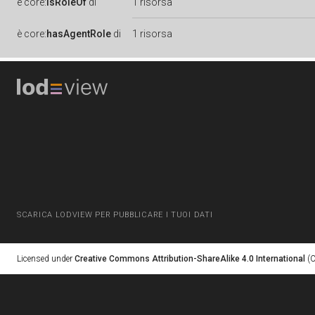
è
core:
isRoleOf
di
1 risorsa
è
core:
hasAgentRole
di
1 risorsa
SCARICA LODVIEW PER PUBBLICARE I TUOI DATI
Licensed under
Creative Commons Attribution-ShareAlike 4.0 International
(C