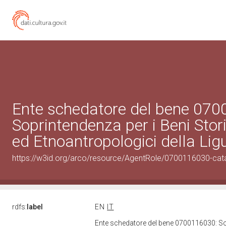
Ente schedatore del bene 07
Soprintendenza per i Beni Storic
ed Etnoantropologici della Lig
https://w3id.org/arco/resource/AgentRole/0700116030-cat
rdfs:
label
EN
IT
Ente schedatore del bene 0700116030: Sopr