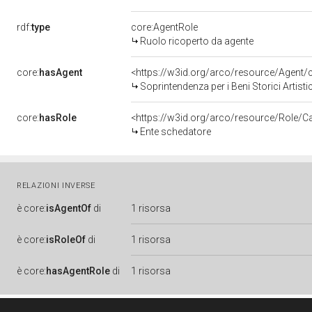
rdf:
type
core:AgentRole
Ruolo ricoperto da agente
core:
hasAgent
<https://w3id.org/arco/resource/Age
Soprintendenza per i Beni Storici Artisti
core:
hasRole
<https://w3id.org/arco/resource/Role/C
Ente schedatore
RELAZIONI INVERSE
è
core:
isAgentOf
di
1 risorsa
è
core:
isRoleOf
di
1 risorsa
è
core:
hasAgentRole
di
1 risorsa