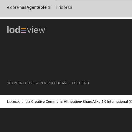
è
core:
hasAgentRole
di
1 risorsa
SCARICA LODVIEW PER PUBBLICARE I TUOI DATI
Licensed under
Creative Commons Attribution-ShareAlike 4.0 International
(C