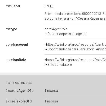
rdfs:
label
EN
IT
Ente schedatore del bene 0800029013: Sopri
Bologna Ferrara Forli'-Cesena Ravenna e
rdf:
type
core:AgentRole
Ruolo ricoperto da agente
core:
hasAgent
<https://w3id.org/arco/resource/Agen
Soprintendenza per i Beni Storici Artistici
core:
hasRole
<https://w3id.org/arco/resource/Role/C
Ente schedatore
RELAZIONI INVERSE
è
core:
isAgentOf
di
1 risorsa
è
core:
isRoleOf
di
1 risorsa