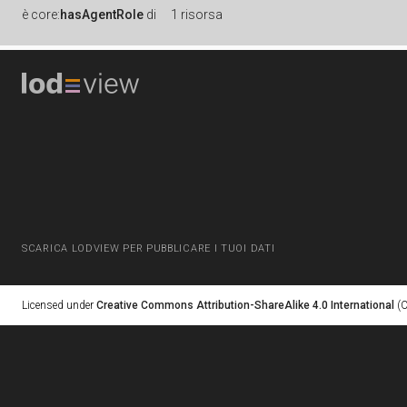
è
core:
hasAgentRole
di
1 risorsa
SCARICA LODVIEW PER PUBBLICARE I TUOI DATI
Licensed under
Creative Commons Attribution-ShareAlike 4.0 International
(C