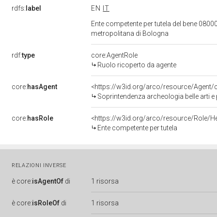
rdfs:
label
EN
IT
Ente competente per tutela del bene 08000
metropolitana di Bologna
rdf:
type
core:AgentRole
Ruolo ricoperto da agente
core:
hasAgent
<https://w3id.org/arco/resource/Agen
Soprintendenza archeologia belle arti e
core:
hasRole
<https://w3id.org/arco/resource/Role/H
Ente competente per tutela
RELAZIONI INVERSE
è
core:
isAgentOf
di
1 risorsa
è
core:
isRoleOf
di
1 risorsa