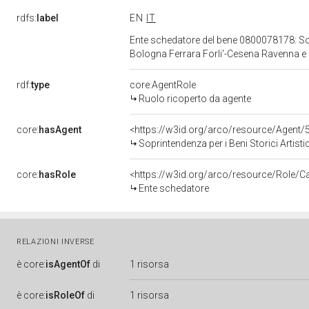
rdfs:
label
EN
IT
Ente schedatore del bene 0800078178: Sopri
Bologna Ferrara Forli'-Cesena Ravenna e
rdf:
type
core:AgentRole
Ruolo ricoperto da agente
core:
hasAgent
<https://w3id.org/arco/resource/Agen
Soprintendenza per i Beni Storici Artistici
core:
hasRole
<https://w3id.org/arco/resource/Role/C
Ente schedatore
RELAZIONI INVERSE
è
core:
isAgentOf
di
1 risorsa
è
core:
isRoleOf
di
1 risorsa