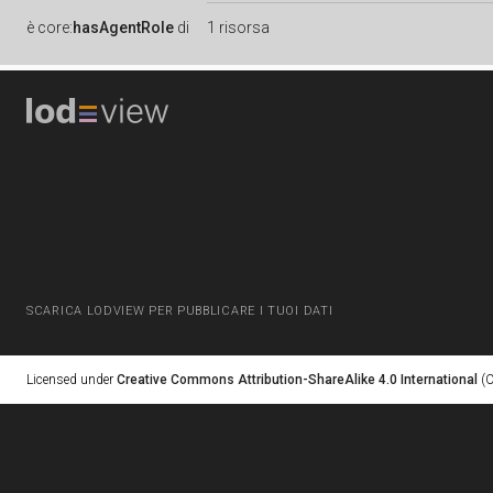
è
core:
hasAgentRole
di
1 risorsa
SCARICA LODVIEW PER PUBBLICARE I TUOI DATI
Licensed under
Creative Commons Attribution-ShareAlike 4.0 International
(C