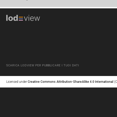
SCARICA LODVIEW PER PUBBLICARE I TUOI DATI
Licensed under
Creative Commons Attribution-ShareAlike 4.0 International
(C