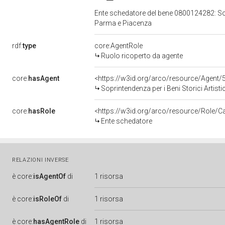
Ente schedatore del bene 0800124282: Sopri
Parma e Piacenza
rdf:
type
core:AgentRole
Ruolo ricoperto da agente
core:
hasAgent
<https://w3id.org/arco/resource/Agen
Soprintendenza per i Beni Storici Artist
core:
hasRole
<https://w3id.org/arco/resource/Role/C
Ente schedatore
RELAZIONI INVERSE
è
core:
isAgentOf
di
1 risorsa
è
core:
isRoleOf
di
1 risorsa
è
core:
hasAgentRole
di
1 risorsa