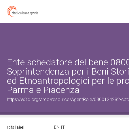
Ente schedatore del bene 08
Soprintendenza per i Beni Storic
ed Etnoantropologici per le pro
Parma e Piacenza
https://w3id.org/arco/resource/AgentRole/0800124282-cat
rdfs:
label
EN
IT