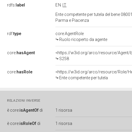
rdfs:
label
EN
IT
Ente competente per tutela del bene 08001
Parma e Piacenza
rdf:
type
core:AgentRole
Ruolo ricoperto da agente
core:
hasAgent
<https://w3id.org/arco/resource/Age
S258
core:
hasRole
<https://w3id.org/arco/resource/Role/H
Ente competente per tutela
RELAZIONI INVERSE
è
core:
isAgentOf
di
1 risorsa
è
core:
isRoleOf
di
1 risorsa