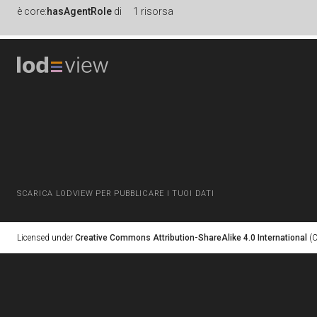
è
core:
hasAgentRole
di
1 risorsa
SCARICA LODVIEW PER PUBBLICARE I TUOI DATI
Licensed under
Creative Commons Attribution-ShareAlike 4.0 International
(C