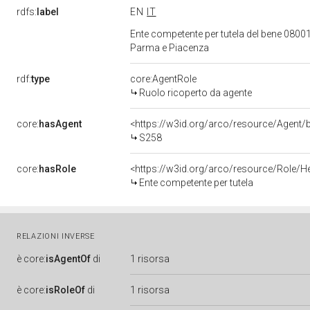
rdfs:
label
EN
IT
Ente competente per tutela del bene 08001
Parma e Piacenza
rdf:
type
core:AgentRole
Ruolo ricoperto da agente
core:
hasAgent
<https://w3id.org/arco/resource/Age
S258
core:
hasRole
<https://w3id.org/arco/resource/Role/H
Ente competente per tutela
RELAZIONI INVERSE
è
core:
isAgentOf
di
1 risorsa
è
core:
isRoleOf
di
1 risorsa