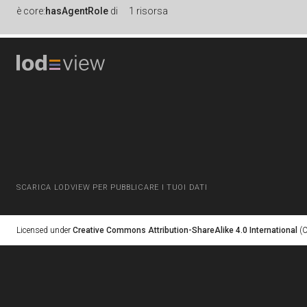
è
core:
hasAgentRole
di
1 risorsa
SCARICA LODVIEW PER PUBBLICARE I TUOI DATI
Licensed under
Creative Commons Attribution-ShareAlike 4.0 International
(C