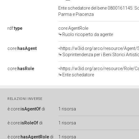
Ente schedatore del bene 0800161145: Sopri
Parma e Piacenza
rdf:
type
core:AgentRole
Ruolo ricoperto da agente
core:
hasAgent
<https://w3id.org/arco/resource/Agen
Soprintendenza per i Beni Storici Artist
core:
hasRole
<https://w3id.org/arco/resource/Role/C
Ente schedatore
RELAZIONI INVERSE
è
core:
isAgentOf
di
1 risorsa
è
core:
isRoleOf
di
1 risorsa
è
core:
hasAgentRole
di
1 risorsa