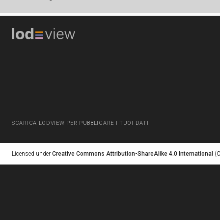
SCARICA LODVIEW PER PUBBLICARE I TUOI DATI
Licensed under
Creative Commons Attribution-ShareAlike 4.0 International
(C