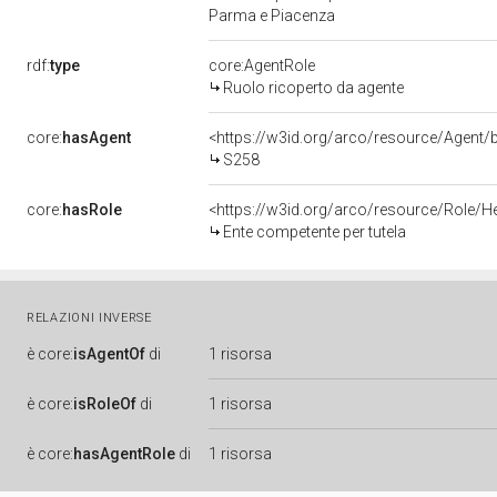
Parma e Piacenza
rdf:
type
core:AgentRole
Ruolo ricoperto da agente
core:
hasAgent
<https://w3id.org/arco/resource/Age
S258
core:
hasRole
<https://w3id.org/arco/resource/Role/H
Ente competente per tutela
RELAZIONI INVERSE
è
core:
isAgentOf
di
1 risorsa
è
core:
isRoleOf
di
1 risorsa
è
core:
hasAgentRole
di
1 risorsa