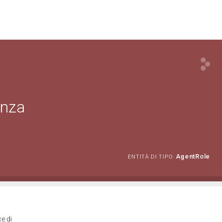
enza
AgentRole
ENTITÀ DI TIPO:
e di