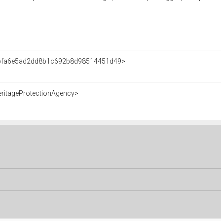
nt/bfa6e5ad2dd8b1c692b8d98514451d49>
eritageProtectionAgency>