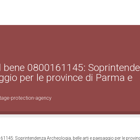
el bene 0800161145: Soprintend
ggio per le province di Parma e
tage-protection-agency
61145: Soprintendenza Archeologia, belle arti e paesaggio per le provinc