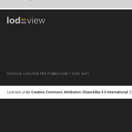
SCARICA LODVIEW PER PUBBLICARE I TUOI DATI
Licensed under
Creative Commons Attribution-ShareAlike 4.0 International
(C