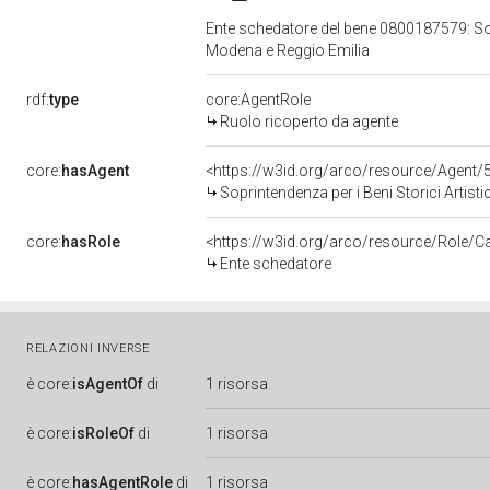
Ente schedatore del bene 0800187579: Sopri
Modena e Reggio Emilia
rdf:
type
core:AgentRole
Ruolo ricoperto da agente
core:
hasAgent
<https://w3id.org/arco/resource/Agen
Soprintendenza per i Beni Storici Artist
core:
hasRole
<https://w3id.org/arco/resource/Role/C
Ente schedatore
RELAZIONI INVERSE
è
core:
isAgentOf
di
1 risorsa
è
core:
isRoleOf
di
1 risorsa
è
core:
hasAgentRole
di
1 risorsa