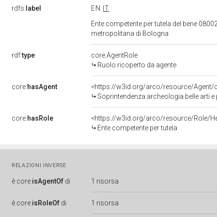
rdfs:
label
EN
IT
Ente competente per tutela del bene 08002
metropolitana di Bologna
rdf:
type
core:AgentRole
Ruolo ricoperto da agente
core:
hasAgent
<https://w3id.org/arco/resource/Agen
Soprintendenza archeologia belle arti e
core:
hasRole
<https://w3id.org/arco/resource/Role/H
Ente competente per tutela
RELAZIONI INVERSE
è
core:
isAgentOf
di
1 risorsa
è
core:
isRoleOf
di
1 risorsa