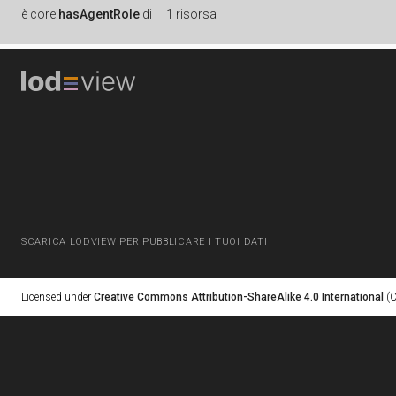
è
core:
hasAgentRole
di
1 risorsa
SCARICA LODVIEW PER PUBBLICARE I TUOI DATI
Licensed under
Creative Commons Attribution-ShareAlike 4.0 International
(C