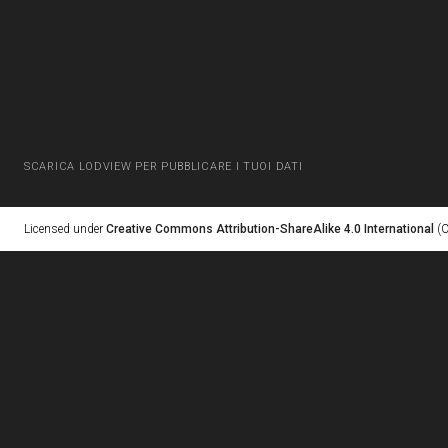
SCARICA LODVIEW PER PUBBLICARE I TUOI DATI
Licensed under
Creative Commons Attribution-ShareAlike 4.0 International
(C