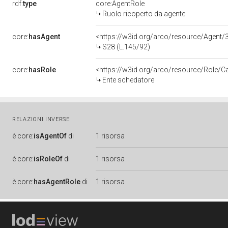
rdf:
type
core:AgentRole
Ruolo ricoperto da agente
core:
hasAgent
<https://w3id.org/arco/resource/Age
S28 (L.145/92)
core:
hasRole
<https://w3id.org/arco/resource/Role/C
Ente schedatore
RELAZIONI INVERSE
è
core:
isAgentOf
di
1 risorsa
è
core:
isRoleOf
di
1 risorsa
è
core:
hasAgentRole
di
1 risorsa