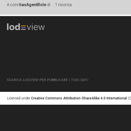
è
core:
hasAgentRole
di
1 risorsa
SCARICA LODVIEW PER PUBBLICARE I TUOI DATI
Licensed under
Creative Commons Attribution-ShareAlike 4.0 International
(C