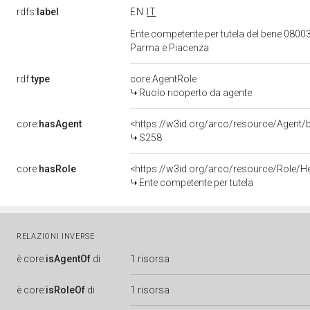
rdfs:
label
EN
IT
Ente competente per tutela del bene 08003
Parma e Piacenza
rdf:
type
core:AgentRole
Ruolo ricoperto da agente
core:
hasAgent
<https://w3id.org/arco/resource/Age
S258
core:
hasRole
<https://w3id.org/arco/resource/Role/H
Ente competente per tutela
RELAZIONI INVERSE
è
core:
isAgentOf
di
1 risorsa
è
core:
isRoleOf
di
1 risorsa