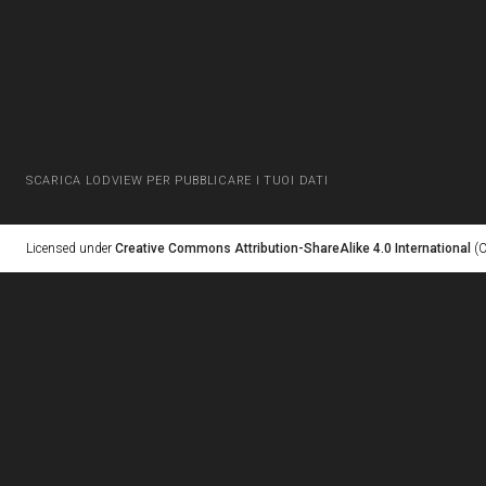
SCARICA LODVIEW PER PUBBLICARE I TUOI DATI
Licensed under
Creative Commons Attribution-ShareAlike 4.0 International
(C