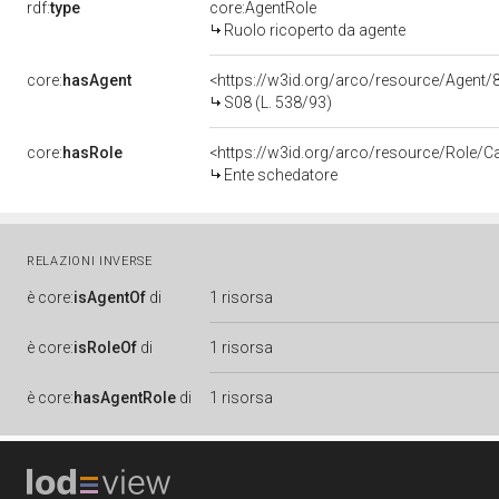
rdf:
type
core:AgentRole
Ruolo ricoperto da agente
core:
hasAgent
<https://w3id.org/arco/resource/Agen
S08 (L. 538/93)
core:
hasRole
<https://w3id.org/arco/resource/Role/C
Ente schedatore
RELAZIONI INVERSE
è
core:
isAgentOf
di
1 risorsa
è
core:
isRoleOf
di
1 risorsa
è
core:
hasAgentRole
di
1 risorsa