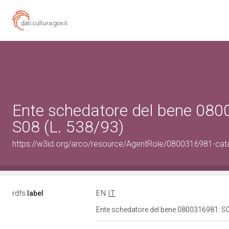
Ente schedatore del bene 08
S08 (L. 538/93)
https://w3id.org/arco/resource/AgentRole/0800316981-cat
rdfs:
label
EN
IT
Ente schedatore del bene 0800316981: S0