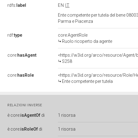
rdfs:
label
EN
IT
Ente competente per tutela del bene 08003
Parma e Piacenza
rdf:
type
core:AgentRole
Ruolo ricoperto da agente
core:
hasAgent
<https://w3id.org/arco/resource/Age
S258
core:
hasRole
<https://w3id.org/arco/resource/Role/H
Ente competente per tutela
RELAZIONI INVERSE
è
core:
isAgentOf
di
1 risorsa
è
core:
isRoleOf
di
1 risorsa