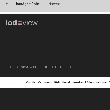
è
core:
hasAgentRole
di
1 risorsa
SCARICA LODVIEW PER PUBBLICARE I TUOI DATI
Licensed under
Creative Commons Attribution-ShareAlike 4.0 International
(C