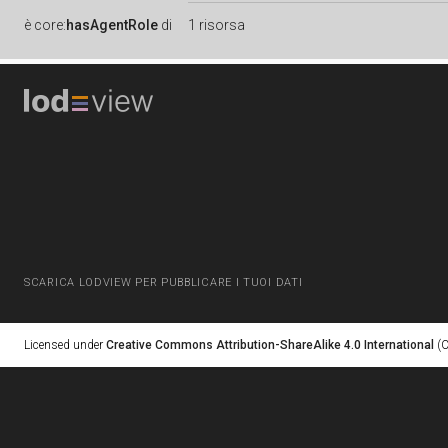
è
core:
hasAgentRole
di
1 risorsa
SCARICA LODVIEW PER PUBBLICARE I TUOI DATI
Licensed under
Creative Commons Attribution-ShareAlike 4.0 International
(C