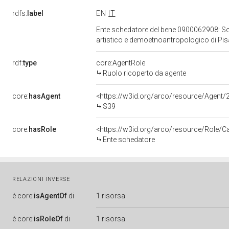
rdfs:
label
EN
IT
Ente schedatore del bene 0900062908: Sopri
artistico e demoetnoantropologico di Pi
rdf:
type
core:AgentRole
Ruolo ricoperto da agente
core:
hasAgent
<https://w3id.org/arco/resource/Age
S39
core:
hasRole
<https://w3id.org/arco/resource/Role/C
Ente schedatore
RELAZIONI INVERSE
è
core:
isAgentOf
di
1 risorsa
è
core:
isRoleOf
di
1 risorsa