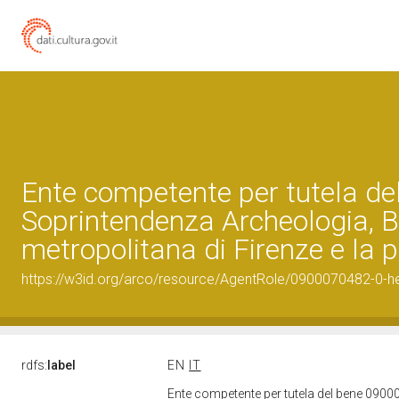
Ente competente per tutela d
Soprintendenza Archeologia, Be
metropolitana di Firenze e la p
https://w3id.org/arco/resource/AgentRole/0900070482-0-he
rdfs:
label
EN
IT
Ente competente per tutela del bene 09000