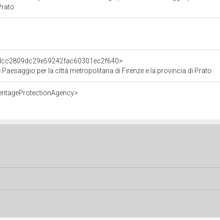
 Prato
t/dcc2809dc29e59242fac60301ec2f640>
 Paesaggio per la città metropolitana di Firenze e la provincia di Prato
eritageProtectionAgency>