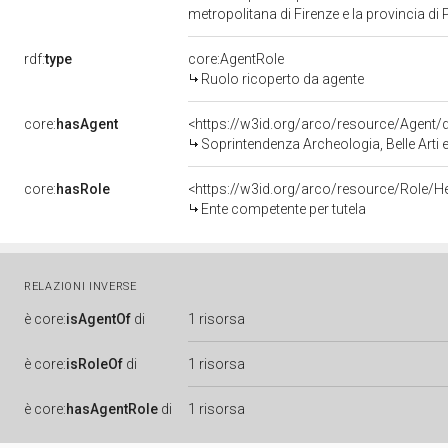
metropolitana di Firenze e la provincia di
rdf:
type
core:AgentRole
Ruolo ricoperto da agente
core:
hasAgent
<https://w3id.org/arco/resource/Agen
Soprintendenza Archeologia, Belle Arti e
core:
hasRole
<https://w3id.org/arco/resource/Role/H
Ente competente per tutela
RELAZIONI INVERSE
è
core:
isAgentOf
di
1 risorsa
è
core:
isRoleOf
di
1 risorsa
è
core:
hasAgentRole
di
1 risorsa