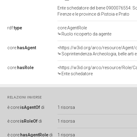
Ente schedatore del bene 0900076554: Sopr
Firenze e le province di Pistoia e Prato
rdf:
type
core:AgentRole
Ruolo ricoperto da agente
core:
hasAgent
<https://w3id.org/arco/resource/Agen
Soprintendenza Archeologia, belle arti e 
core:
hasRole
<https://w3id.org/arco/resource/Role/C
Ente schedatore
RELAZIONI INVERSE
è
core:
isAgentOf
di
1 risorsa
è
core:
isRoleOf
di
1 risorsa
è
core:
hasAgentRole
di
1 risorsa