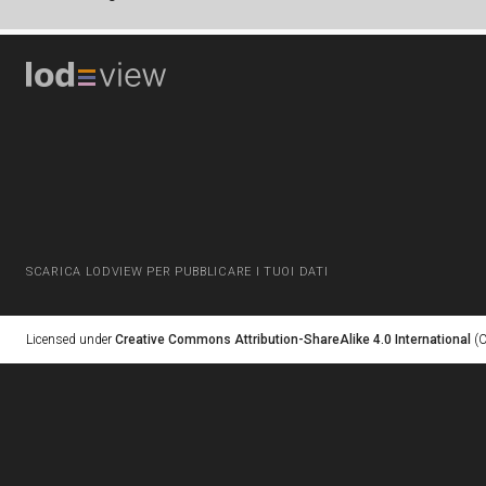
SCARICA LODVIEW PER PUBBLICARE I TUOI DATI
Licensed under
Creative Commons Attribution-ShareAlike 4.0 International
(C