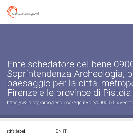
Ente schedatore del bene 09
Soprintendenza Archeologia, be
paesaggio per la citta' metropo
Firenze e le province di Pistoia
https://w3id.org/arco/resource/AgentRole/0900076554-cat
rdfs:
label
EN
IT