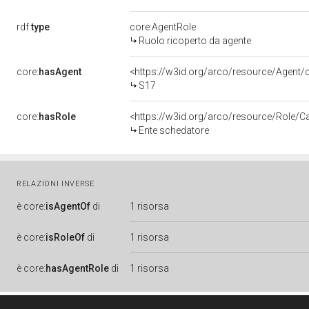
rdf:
type
core:AgentRole
Ruolo ricoperto da agente
core:
hasAgent
<https://w3id.org/arco/resource/Agen
S17
core:
hasRole
<https://w3id.org/arco/resource/Role/C
Ente schedatore
RELAZIONI INVERSE
è
core:
isAgentOf
di
1 risorsa
è
core:
isRoleOf
di
1 risorsa
è
core:
hasAgentRole
di
1 risorsa