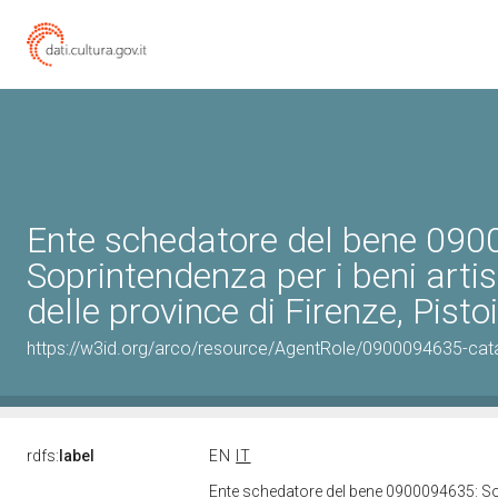
Ente schedatore del bene 09
Soprintendenza per i beni artist
delle province di Firenze, Pisto
https://w3id.org/arco/resource/AgentRole/0900094635-cat
rdfs:
label
EN
IT
Ente schedatore del bene 0900094635: Sopri