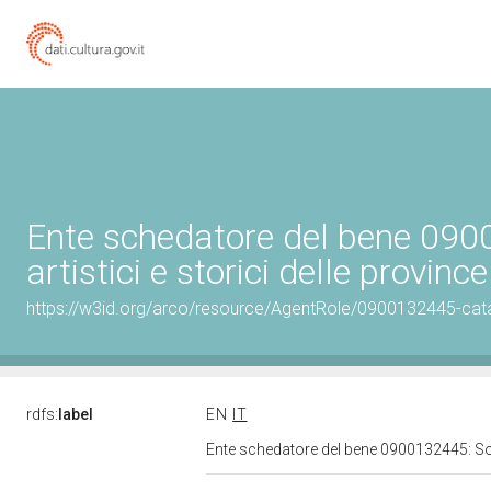
Ente schedatore del bene 0900
artistici e storici delle provinc
https://w3id.org/arco/resource/AgentRole/0900132445-cat
rdfs:
label
EN
IT
Ente schedatore del bene 0900132445: Sopri