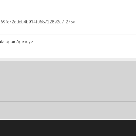
t/c69fe72dddb4b914f068722892a7f275>
ataloguinAgency>