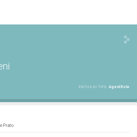
eni
AgentRole
ENTITÀ DI TIPO:
 e Prato