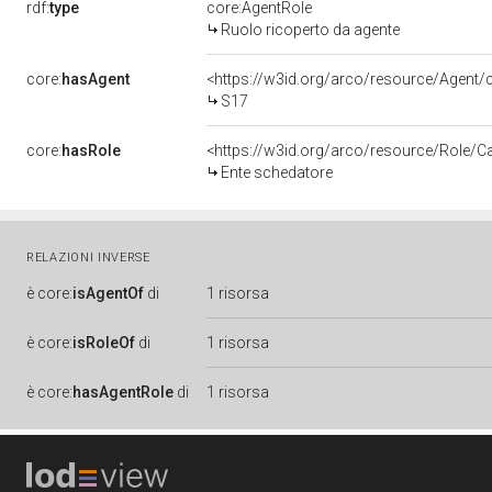
rdf:
type
core:AgentRole
Ruolo ricoperto da agente
core:
hasAgent
<https://w3id.org/arco/resource/Agen
S17
core:
hasRole
<https://w3id.org/arco/resource/Role/C
Ente schedatore
RELAZIONI INVERSE
è
core:
isAgentOf
di
1 risorsa
è
core:
isRoleOf
di
1 risorsa
è
core:
hasAgentRole
di
1 risorsa