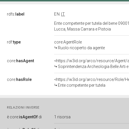
rdfs:
label
EN
IT
Ente competente per tutela del bene 09001
Lucca, Massa Carrara e Pistoia
rdf:
type
core:AgentRole
Ruolo ricoperto da agente
core:
hasAgent
<https://w3id.org/arco/resource/Age
Soprintendenza Archeologia Belle Arti e
core:
hasRole
<https://w3id.org/arco/resource/Role/H
Ente competente per tutela
RELAZIONI INVERSE
è
core:
isAgentOf
di
1 risorsa