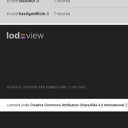
è
core:
isRoleOf
di
1 risorsa
è
core:
hasAgentRole
di
1 risorsa
SCARICA LODVIEW PER PUBBLICARE I TUOI DATI
Licensed under
Creative Commons Attribution-ShareAlike 4.0 International
(C