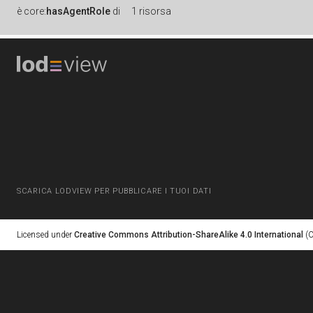
è
core:
hasAgentRole
di
1 risorsa
SCARICA LODVIEW PER PUBBLICARE I TUOI DATI
Licensed under
Creative Commons Attribution-ShareAlike 4.0 International
(C