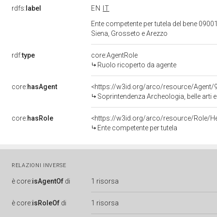
rdfs:
label
EN
IT
Ente competente per tutela del bene 09001
Siena, Grosseto e Arezzo
rdf:
type
core:AgentRole
Ruolo ricoperto da agente
core:
hasAgent
<https://w3id.org/arco/resource/Agen
Soprintendenza Archeologia, belle arti 
core:
hasRole
<https://w3id.org/arco/resource/Role/H
Ente competente per tutela
RELAZIONI INVERSE
è
core:
isAgentOf
di
1 risorsa
è
core:
isRoleOf
di
1 risorsa