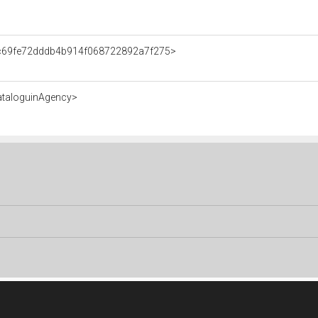
t/c69fe72dddb4b914f068722892a7f275>
ataloguinAgency>