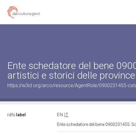
Ente schedatore del bene 0900
artistici e storici delle provinc
https://w3id.org/arco/resource/AgentRole/0900231455-cat
rdfs:
label
EN
IT
Ente schedatore del bene 0900231455: Sopri