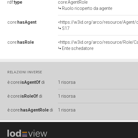
rdf:
type
core:AgentRole
Ruolo ricoperto da agente
core:
hasAgent
<https://w3id.org/arco/resource/Agen
S17
core:
hasRole
<https://w3id.org/arco/resource/Role/C
Ente schedatore
RELAZIONI INVERSE
è
core:
isAgentOf
di
1 risorsa
è
core:
isRoleOf
di
1 risorsa
è
core:
hasAgentRole
di
1 risorsa