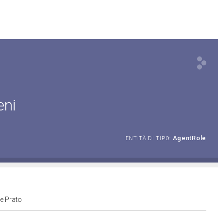
eni
AgentRole
ENTITÀ DI TIPO:
 e Prato