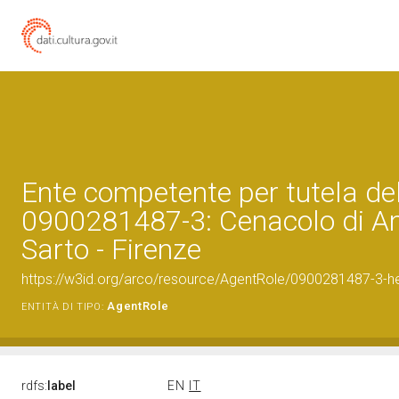
Ente competente per tutela de
0900281487-3: Cenacolo di An
Sarto - Firenze
https://w3id.org/arco/resource/AgentRole/0900281487-3-he
AgentRole
ENTITÀ DI TIPO:
rdfs:
label
EN
IT