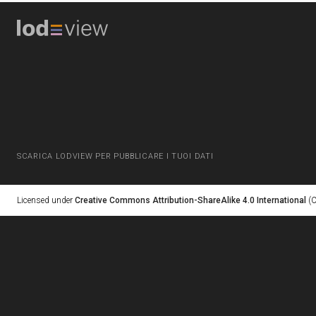
SCARICA LODVIEW PER PUBBLICARE I TUOI DATI
Licensed under
Creative Commons Attribution-ShareAlike 4.0 International
(C