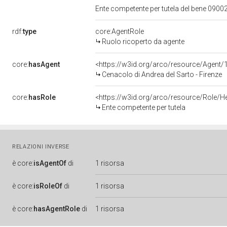
Ente competente per tutela del bene 0900
rdf:
type
core:AgentRole
Ruolo ricoperto da agente
core:
hasAgent
<https://w3id.org/arco/resource/Agen
Cenacolo di Andrea del Sarto - Firenze
core:
hasRole
<https://w3id.org/arco/resource/Role/H
Ente competente per tutela
RELAZIONI INVERSE
è
core:
isAgentOf
di
1 risorsa
è
core:
isRoleOf
di
1 risorsa
è
core:
hasAgentRole
di
1 risorsa