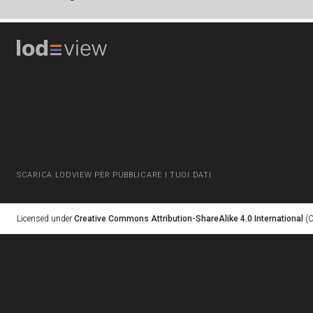
SCARICA LODVIEW PER PUBBLICARE I TUOI DATI
Licensed under
Creative Commons Attribution-ShareAlike 4.0 International
(C