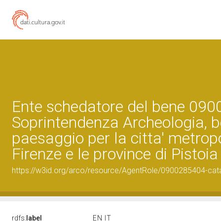
Ente schedatore del bene 09
Soprintendenza Archeologia, be
paesaggio per la citta' metropo
Firenze e le province di Pistoia
https://w3id.org/arco/resource/AgentRole/0900285404-cat
rdfs:
label
EN
IT