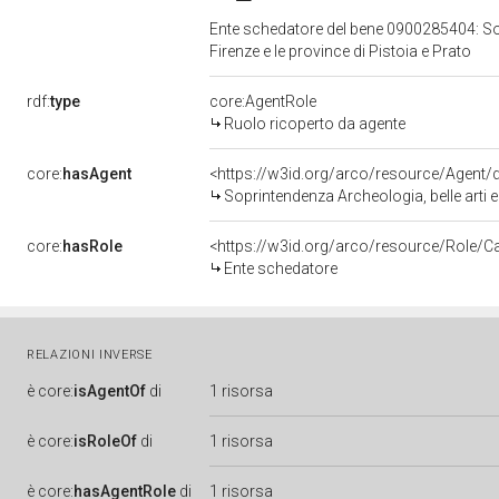
Ente schedatore del bene 0900285404: Sopr
Firenze e le province di Pistoia e Prato
rdf:
type
core:AgentRole
Ruolo ricoperto da agente
core:
hasAgent
<https://w3id.org/arco/resource/Agen
Soprintendenza Archeologia, belle arti e 
core:
hasRole
<https://w3id.org/arco/resource/Role/C
Ente schedatore
RELAZIONI INVERSE
è
core:
isAgentOf
di
1 risorsa
è
core:
isRoleOf
di
1 risorsa
è
core:
hasAgentRole
di
1 risorsa