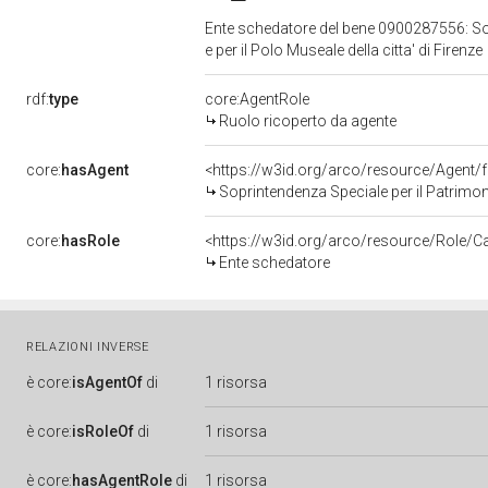
Ente schedatore del bene 0900287556: Sop
e per il Polo Museale della citta' di Firenze
rdf:
type
core:AgentRole
Ruolo ricoperto da agente
core:
hasAgent
<https://w3id.org/arco/resource/Agen
Soprintendenza Speciale per il Patrimonio
core:
hasRole
<https://w3id.org/arco/resource/Role/C
Ente schedatore
RELAZIONI INVERSE
è
core:
isAgentOf
di
1 risorsa
è
core:
isRoleOf
di
1 risorsa
è
core:
hasAgentRole
di
1 risorsa