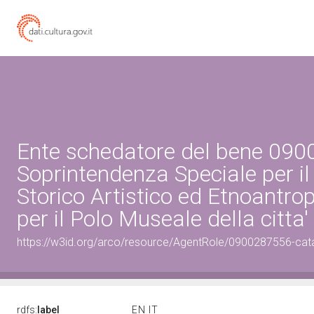
Ente schedatore del bene 09
Soprintendenza Speciale per il
Storico Artistico ed Etnoantro
per il Polo Museale della citta'
https://w3id.org/arco/resource/AgentRole/0900287556-cat
rdfs:
label
EN
IT