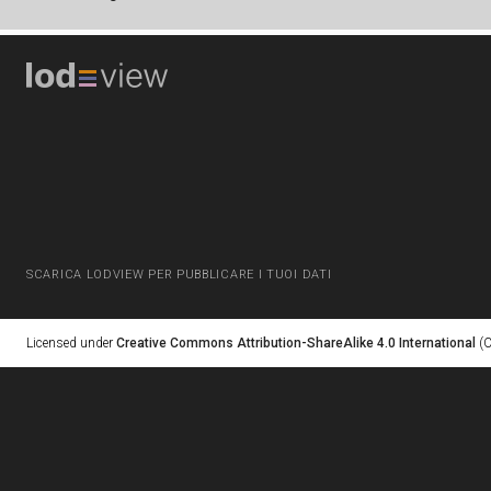
SCARICA LODVIEW PER PUBBLICARE I TUOI DATI
Licensed under
Creative Commons Attribution-ShareAlike 4.0 International
(C