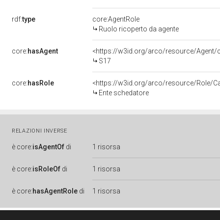
rdf:
type
core:AgentRole
Ruolo ricoperto da agente
core:
hasAgent
<https://w3id.org/arco/resource/Agen
S17
core:
hasRole
<https://w3id.org/arco/resource/Role/C
Ente schedatore
RELAZIONI INVERSE
è
core:
isAgentOf
di
1 risorsa
è
core:
isRoleOf
di
1 risorsa
è
core:
hasAgentRole
di
1 risorsa