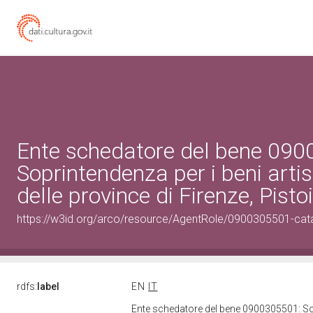
Ente schedatore del bene 09
Soprintendenza per i beni artist
delle province di Firenze, Pisto
https://w3id.org/arco/resource/AgentRole/0900305501-cat
rdfs:
label
EN
IT
Ente schedatore del bene 0900305501: Sopri