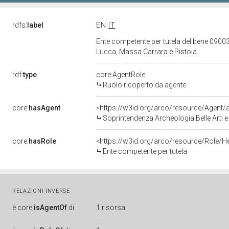
rdfs:
label
EN
IT
Ente competente per tutela del bene 09003
Lucca, Massa Carrara e Pistoia
rdf:
type
core:AgentRole
Ruolo ricoperto da agente
core:
hasAgent
<https://w3id.org/arco/resource/Age
Soprintendenza Archeologia Belle Arti e
core:
hasRole
<https://w3id.org/arco/resource/Role/H
Ente competente per tutela
RELAZIONI INVERSE
è
core:
isAgentOf
di
1 risorsa