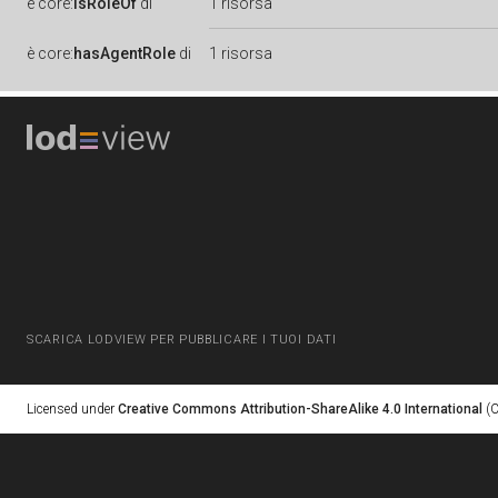
è
core:
isRoleOf
di
1 risorsa
è
core:
hasAgentRole
di
1 risorsa
SCARICA LODVIEW PER PUBBLICARE I TUOI DATI
Licensed under
Creative Commons Attribution-ShareAlike 4.0 International
(C