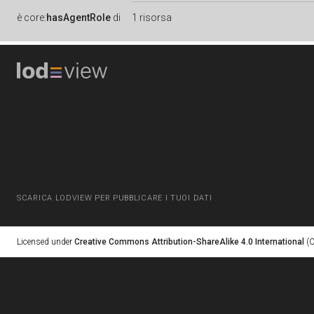
è
core:
hasAgentRole
di
1 risorsa
SCARICA LODVIEW PER PUBBLICARE I TUOI DATI
Licensed under
Creative Commons Attribution-ShareAlike 4.0 International
(C