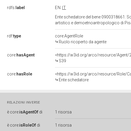
rdfs:
label
EN
IT
Ente schedatore del bene 0900318661: Sopri
artistico e demoetnoantropologico di Pi
rdf:
type
core:AgentRole
Ruolo ricoperto da agente
core:
hasAgent
<https://w3id.org/arco/resource/Age
S39
core:
hasRole
<https://w3id.org/arco/resource/Role/C
Ente schedatore
RELAZIONI INVERSE
è
core:
isAgentOf
di
1 risorsa
è
core:
isRoleOf
di
1 risorsa