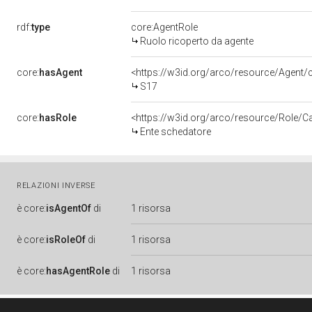
rdf:
type
core:AgentRole
Ruolo ricoperto da agente
core:
hasAgent
<https://w3id.org/arco/resource/Agen
S17
core:
hasRole
<https://w3id.org/arco/resource/Role/C
Ente schedatore
RELAZIONI INVERSE
è
core:
isAgentOf
di
1 risorsa
è
core:
isRoleOf
di
1 risorsa
è
core:
hasAgentRole
di
1 risorsa