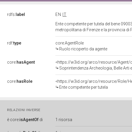
rdfs:
label
EN
IT
Ente competente per tutela del bene 09003
metropolitana di Firenze e la provincia di
rdf:
type
core:AgentRole
Ruolo ricoperto da agente
core:
hasAgent
<https://w3id.org/arco/resource/Agen
Soprintendenza Archeologia, Belle Arti e
core:
hasRole
<https://w3id.org/arco/resource/Role/H
Ente competente per tutela
RELAZIONI INVERSE
è
core:
isAgentOf
di
1 risorsa