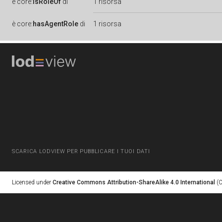
è
core:
isRoleOf
di
1 risorsa
è
core:
hasAgentRole
di
1 risorsa
SCARICA LODVIEW PER PUBBLICARE I TUOI DATI
Licensed under
Creative Commons Attribution-ShareAlike 4.0 International
(C