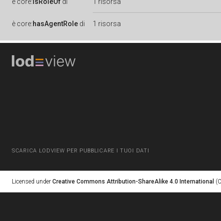
è
core:
isRoleOf
di
1 risorsa
è
core:
hasAgentRole
di
1 risorsa
SCARICA LODVIEW PER PUBBLICARE I TUOI DATI
Licensed under
Creative Commons Attribution-ShareAlike 4.0 International
(C