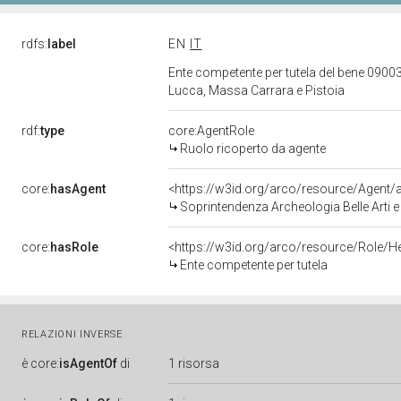
rdfs:
label
EN
IT
Ente competente per tutela del bene 09003
Lucca, Massa Carrara e Pistoia
rdf:
type
core:AgentRole
Ruolo ricoperto da agente
core:
hasAgent
<https://w3id.org/arco/resource/Age
Soprintendenza Archeologia Belle Arti e
core:
hasRole
<https://w3id.org/arco/resource/Role/H
Ente competente per tutela
RELAZIONI INVERSE
è
core:
isAgentOf
di
1 risorsa