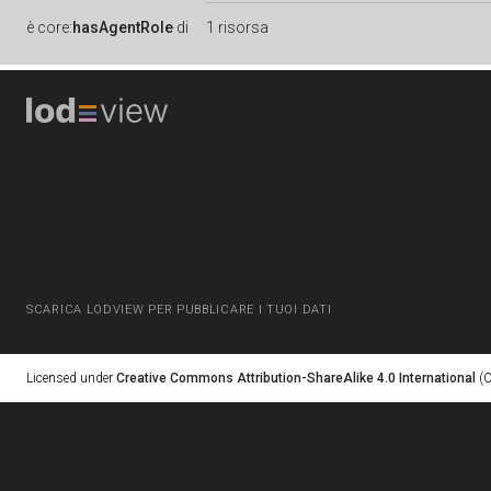
è
core:
hasAgentRole
di
1 risorsa
SCARICA LODVIEW PER PUBBLICARE I TUOI DATI
Licensed under
Creative Commons Attribution-ShareAlike 4.0 International
(C