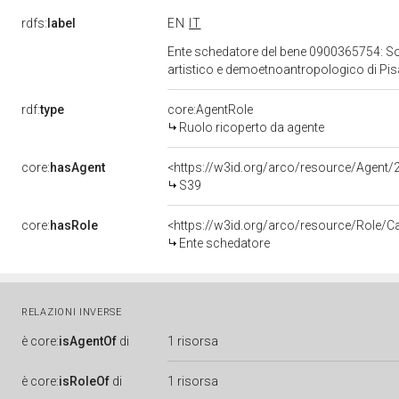
rdfs:
label
EN
IT
Ente schedatore del bene 0900365754: Sopri
artistico e demoetnoantropologico di Pi
rdf:
type
core:AgentRole
Ruolo ricoperto da agente
core:
hasAgent
<https://w3id.org/arco/resource/Age
S39
core:
hasRole
<https://w3id.org/arco/resource/Role/C
Ente schedatore
RELAZIONI INVERSE
è
core:
isAgentOf
di
1 risorsa
è
core:
isRoleOf
di
1 risorsa