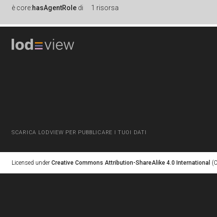
è
core:
hasAgentRole
di
1 risorsa
SCARICA LODVIEW PER PUBBLICARE I TUOI DATI
Licensed under
Creative Commons Attribution-ShareAlike 4.0 International
(C