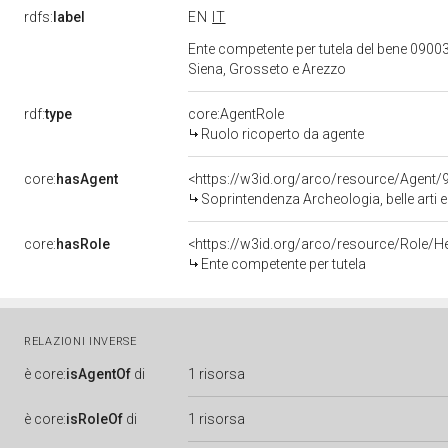
rdfs:
label
EN
IT
Ente competente per tutela del bene 09003
Siena, Grosseto e Arezzo
rdf:
type
core:AgentRole
Ruolo ricoperto da agente
core:
hasAgent
<https://w3id.org/arco/resource/Agen
Soprintendenza Archeologia, belle arti 
core:
hasRole
<https://w3id.org/arco/resource/Role/H
Ente competente per tutela
RELAZIONI INVERSE
è
core:
isAgentOf
di
1 risorsa
è
core:
isRoleOf
di
1 risorsa