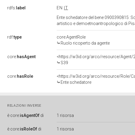
rdfs:
label
EN
IT
Ente schedatore del bene 0900390815: Sopri
artistico e demoetnoantropologico di Pi
rdf:
type
core:AgentRole
Ruolo ricoperto da agente
core:
hasAgent
<https://w3id.org/arco/resource/Age
S39
core:
hasRole
<https://w3id.org/arco/resource/Role/C
Ente schedatore
RELAZIONI INVERSE
è
core:
isAgentOf
di
1 risorsa
è
core:
isRoleOf
di
1 risorsa