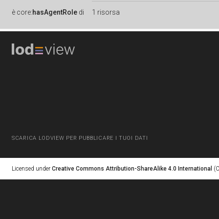
è
core:
hasAgentRole
di
1 risorsa
SCARICA LODVIEW PER PUBBLICARE I TUOI DATI
Licensed under
Creative Commons Attribution-ShareAlike 4.0 International
(C