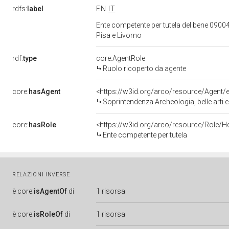
rdfs:
label
EN
IT
Ente competente per tutela del bene 09004
Pisa e Livorno
rdf:
type
core:AgentRole
Ruolo ricoperto da agente
core:
hasAgent
<https://w3id.org/arco/resource/Agen
Soprintendenza Archeologia, belle arti e
core:
hasRole
<https://w3id.org/arco/resource/Role/H
Ente competente per tutela
RELAZIONI INVERSE
è
core:
isAgentOf
di
1 risorsa
è
core:
isRoleOf
di
1 risorsa