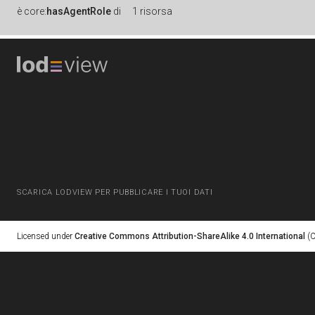
è
core:
hasAgentRole
di
1 risorsa
SCARICA LODVIEW PER PUBBLICARE I TUOI DATI
Licensed under
Creative Commons Attribution-ShareAlike 4.0 International
(C