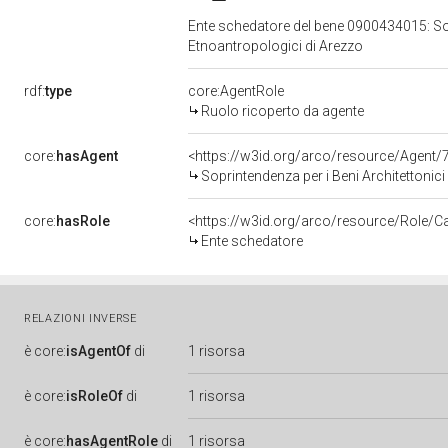
Ente schedatore del bene 0900434015: Sopri
Etnoantropologici di Arezzo
rdf:
type
core:AgentRole
Ruolo ricoperto da agente
core:
hasAgent
<https://w3id.org/arco/resource/Agen
Soprintendenza per i Beni Architettonici
core:
hasRole
<https://w3id.org/arco/resource/Role/C
Ente schedatore
RELAZIONI INVERSE
è
core:
isAgentOf
di
1 risorsa
è
core:
isRoleOf
di
1 risorsa
è
core:
hasAgentRole
di
1 risorsa