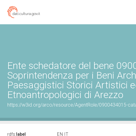
Ente schedatore del bene 09
Soprintendenza per i Beni Archi
Paesaggistici Storici Artistici 
Etnoantropologici di Arezzo
https://w3id.org/arco/resource/AgentRole/0900434015-cat
rdfs:
label
EN
IT