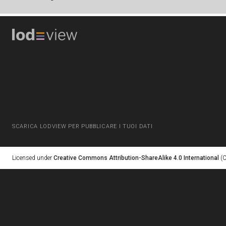
SCARICA LODVIEW PER PUBBLICARE I TUOI DATI
Licensed under
Creative Commons Attribution-ShareAlike 4.0 International
(C