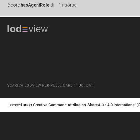
è
core:
hasAgentRole
di
1 risorsa
SCARICA LODVIEW PER PUBBLICARE I TUOI DATI
Licensed under
Creative Commons Attribution-ShareAlike 4.0 International
(C