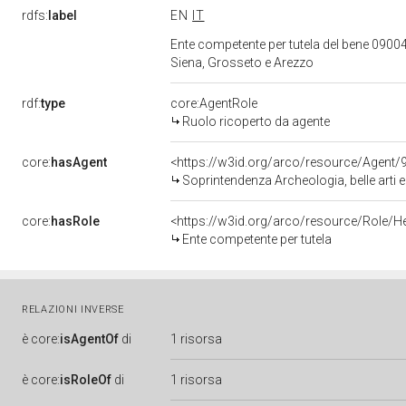
rdfs:
label
EN
IT
Ente competente per tutela del bene 09004
Siena, Grosseto e Arezzo
rdf:
type
core:AgentRole
Ruolo ricoperto da agente
core:
hasAgent
<https://w3id.org/arco/resource/Agen
Soprintendenza Archeologia, belle arti 
core:
hasRole
<https://w3id.org/arco/resource/Role/H
Ente competente per tutela
RELAZIONI INVERSE
è
core:
isAgentOf
di
1 risorsa
è
core:
isRoleOf
di
1 risorsa