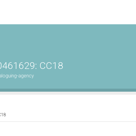
00461629: CC18
aloguing-agency
CC18