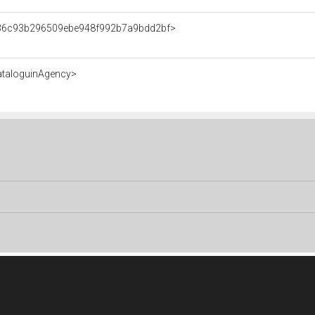
t/36c93b296509ebe948f992b7a9bdd2bf>
ataloguinAgency>