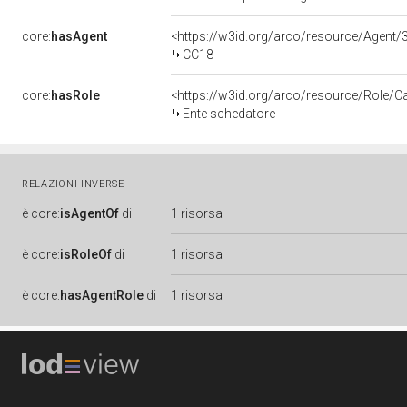
core:
hasAgent
<https://w3id.org/arco/resource/Agen
CC18
core:
hasRole
<https://w3id.org/arco/resource/Role/C
Ente schedatore
RELAZIONI INVERSE
è
core:
isAgentOf
di
1 risorsa
è
core:
isRoleOf
di
1 risorsa
è
core:
hasAgentRole
di
1 risorsa