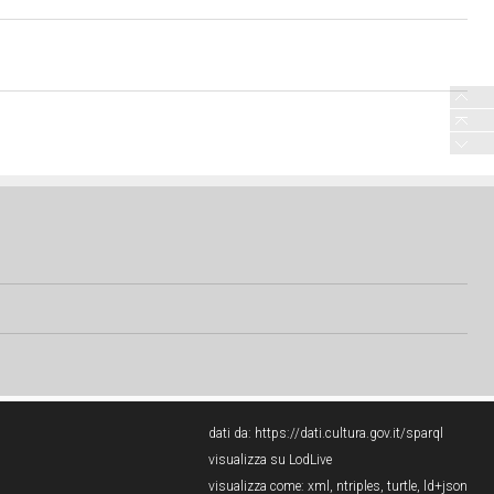
dati da:
https://dati.cultura.gov.it/sparql
visualizza su LodLive
visualizza come:
xml
,
ntriples
,
turtle
,
ld+json