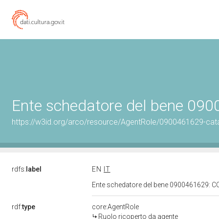
Ente schedatore del bene 09
https://w3id.org/arco/resource/AgentRole/0900461629-cat
rdfs:
label
EN
IT
Ente schedatore del bene 0900461629: 
rdf:
type
core:AgentRole
Ruolo ricoperto da agente