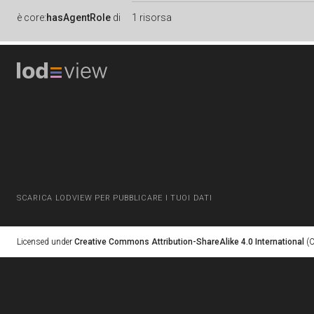
è
core:
hasAgentRole
di
1 risorsa
SCARICA LODVIEW PER PUBBLICARE I TUOI DATI
Licensed under
Creative Commons Attribution-ShareAlike 4.0 International
(C