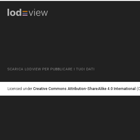
SCARICA LODVIEW PER PUBBLICARE I TUOI DATI
Licensed under
Creative Commons Attribution-ShareAlike 4.0 International
(C