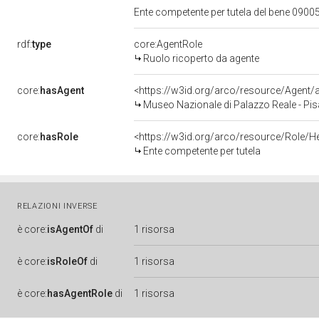
Ente competente per tutela del bene 0900
rdf:
type
core:AgentRole
Ruolo ricoperto da agente
core:
hasAgent
<https://w3id.org/arco/resource/Agen
Museo Nazionale di Palazzo Reale - Pis
core:
hasRole
<https://w3id.org/arco/resource/Role/H
Ente competente per tutela
RELAZIONI INVERSE
è
core:
isAgentOf
di
1 risorsa
è
core:
isRoleOf
di
1 risorsa
è
core:
hasAgentRole
di
1 risorsa