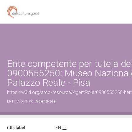
Ente competente per tutela de
0900555250: Museo Nazionale
Palazzo Reale - Pisa
https://w3id.org/arco/resource/AgentRole/0900555250-heri
AgentRole
ENTITÀ DI TIPO:
rdfs:
label
EN
IT