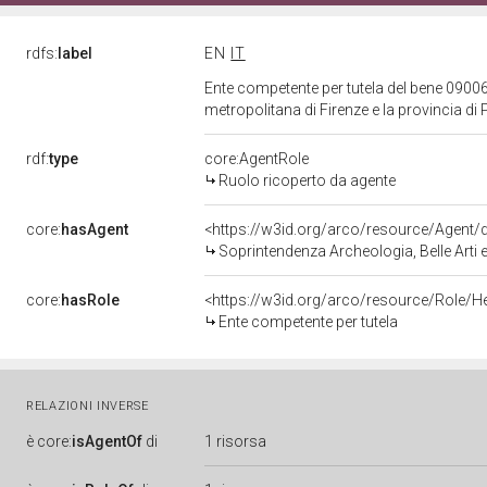
rdfs:
label
EN
IT
Ente competente per tutela del bene 09006
metropolitana di Firenze e la provincia di
rdf:
type
core:AgentRole
Ruolo ricoperto da agente
core:
hasAgent
<https://w3id.org/arco/resource/Agen
Soprintendenza Archeologia, Belle Arti e
core:
hasRole
<https://w3id.org/arco/resource/Role/H
Ente competente per tutela
RELAZIONI INVERSE
è
core:
isAgentOf
di
1 risorsa