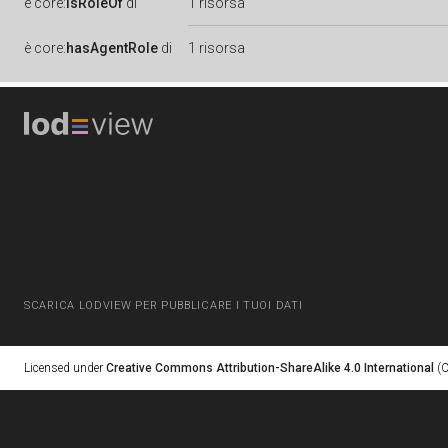
è
core:
isRoleOf
di
1 risorsa
è
core:
hasAgentRole
di
1 risorsa
SCARICA LODVIEW PER PUBBLICARE I TUOI DATI
Licensed under
Creative Commons Attribution-ShareAlike 4.0 International
(C