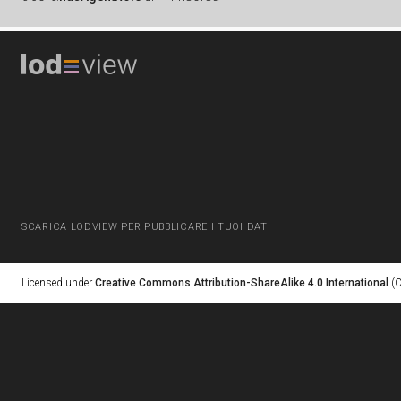
SCARICA LODVIEW PER PUBBLICARE I TUOI DATI
Licensed under
Creative Commons Attribution-ShareAlike 4.0 International
(C