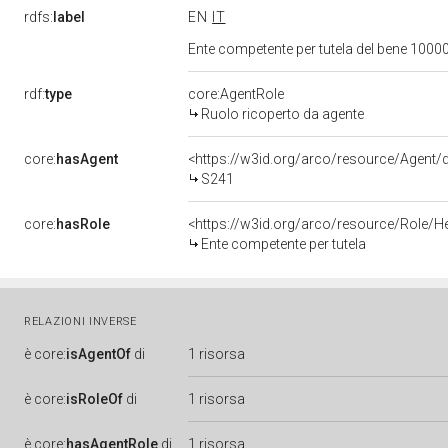
rdfs:
label
EN
IT
Ente competente per tutela del bene 1000
rdf:
type
core:AgentRole
Ruolo ricoperto da agente
core:
hasAgent
<https://w3id.org/arco/resource/Agen
S241
core:
hasRole
<https://w3id.org/arco/resource/Role/H
Ente competente per tutela
RELAZIONI INVERSE
è
core:
isAgentOf
di
1 risorsa
è
core:
isRoleOf
di
1 risorsa
è
core:
hasAgentRole
di
1 risorsa