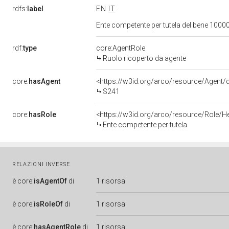
rdfs:
label
EN
IT
Ente competente per tutela del bene 1000
rdf:
type
core:AgentRole
Ruolo ricoperto da agente
core:
hasAgent
<https://w3id.org/arco/resource/Agen
S241
core:
hasRole
<https://w3id.org/arco/resource/Role/H
Ente competente per tutela
RELAZIONI INVERSE
è
core:
isAgentOf
di
1 risorsa
è
core:
isRoleOf
di
1 risorsa
è
core:
hasAgentRole
di
1 risorsa