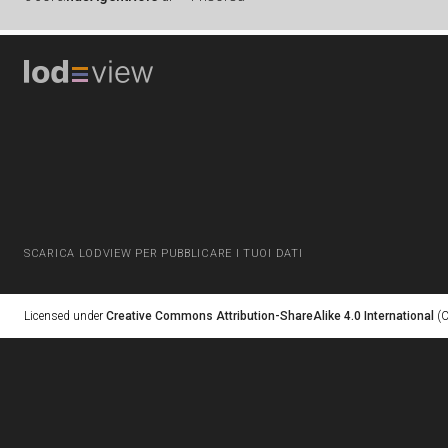
SCARICA LODVIEW PER PUBBLICARE I TUOI DATI
Licensed under
Creative Commons Attribution-ShareAlike 4.0 International
(C