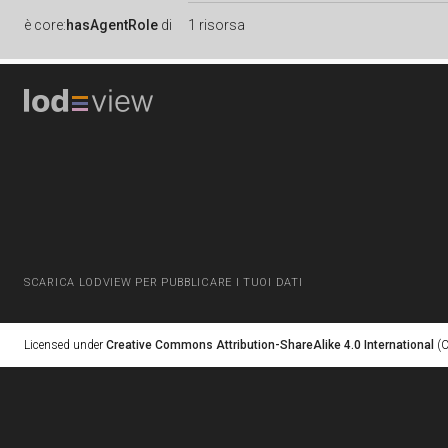
è
core:
hasAgentRole
di
1 risorsa
SCARICA LODVIEW PER PUBBLICARE I TUOI DATI
Licensed under
Creative Commons Attribution-ShareAlike 4.0 International
(C