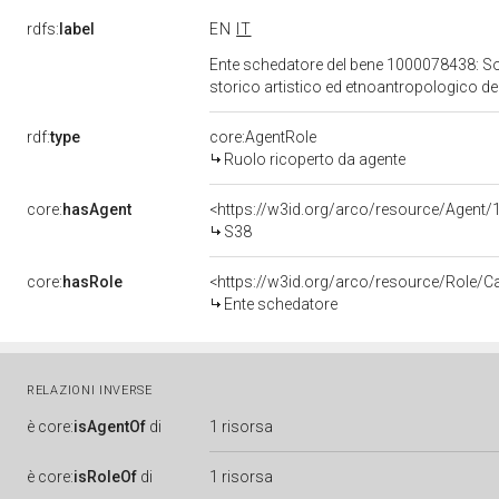
rdfs:
label
EN
IT
Ente schedatore del bene 1000078438: Sopri
storico artistico ed etnoantropologico de
rdf:
type
core:AgentRole
Ruolo ricoperto da agente
core:
hasAgent
<https://w3id.org/arco/resource/Agen
S38
core:
hasRole
<https://w3id.org/arco/resource/Role/C
Ente schedatore
RELAZIONI INVERSE
è
core:
isAgentOf
di
1 risorsa
è
core:
isRoleOf
di
1 risorsa