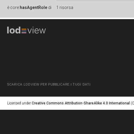
è
core:
hasAgentRole
di
1 risorsa
SCARICA LODVIEW PER PUBBLICARE I TUOI DATI
Licensed under
Creative Commons Attribution-ShareAlike 4.0 International
(C