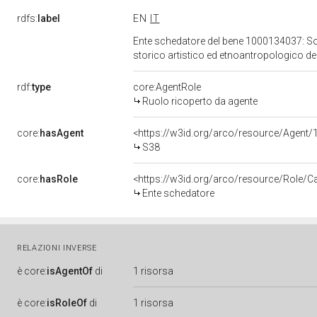
rdfs:
label
EN
IT
Ente schedatore del bene 1000134037: Sopri
storico artistico ed etnoantropologico de
rdf:
type
core:AgentRole
Ruolo ricoperto da agente
core:
hasAgent
<https://w3id.org/arco/resource/Agen
S38
core:
hasRole
<https://w3id.org/arco/resource/Role/C
Ente schedatore
RELAZIONI INVERSE
è
core:
isAgentOf
di
1 risorsa
è
core:
isRoleOf
di
1 risorsa